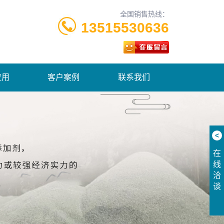
全国销售热线：
13515530636
应用
客户案例
联系我们
<
在
线
洽
谈