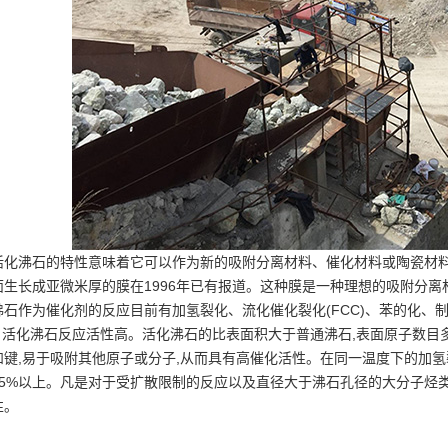
活化沸石的特性意味着它可以作为新的吸附分离材料、催化材料或陶瓷材料
面生长成亚微米厚的膜在1996年已有报道。这种膜是一种理想的吸附分离
沸石作为催化剂的反应目前有加氢裂化、流化催化裂化(FCC)、苯的化、
活化沸石反应活性高。活化沸石的比表面积大于普通沸石,表面原子数目多
和键,易于吸附其他原子或分子,从而具有高催化活性。在同一温度下的加氢
25%以上。凡是对于受扩散限制的反应以及直径大于沸石孔径的大分子烃
性。