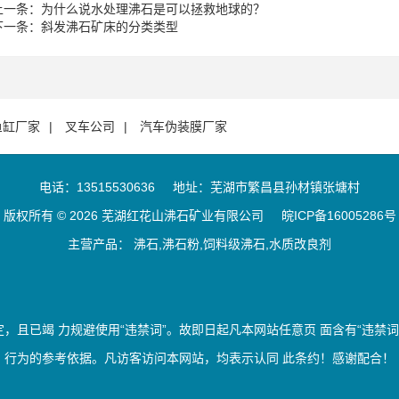
上一条：
为什么说水处理沸石是可以拯救地球的？
下一条：
斜发沸石矿床的分类类型
鱼缸厂家
叉车公司
汽车伪装膜厂家
电话：13515530636
地址：芜湖市繁昌县孙材镇张塘村
版权所有 © 2026 芜湖红花山沸石矿业有限公司
皖ICP备16005286号
主营产品： 沸石,沸石粉,饲料级沸石,水质改良剂
定，且已竭 力规避使用“违禁词”。故即日起凡本网站任意页 面含有“违禁
行为的参考依据。凡访客访问本网站，均表示认同 此条约！感谢配合！